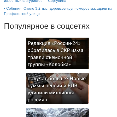
известных фигуристов — Сергунина
•
Собянин: Около 3,2 тыс. деревьев-крупномеров высадили на
Профсоюзной улице
Популярное в соцсетях
Редакция «России-24»
обратилась в СКР из-за
травли съемочной
группы «Колобка»
Инвалиды в 2026 году
получат больше? Новые
суммы пенсий и ЕДВ
удивили миллионы
россиян