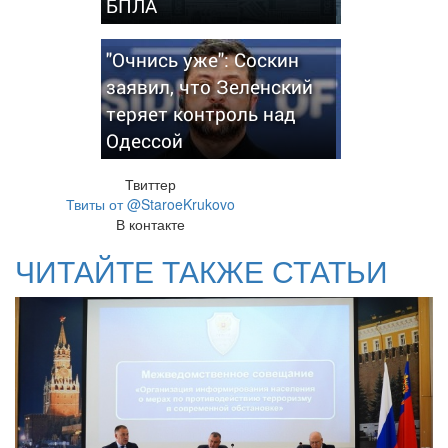
БПЛА
"Очнись уже": Соскин
заявил, что Зеленский
теряет контроль над
Одессой
Твиттер
Твиты от @StaroeKrukovo
В контакте
ЧИТАЙТЕ ТАКЖЕ СТАТЬИ