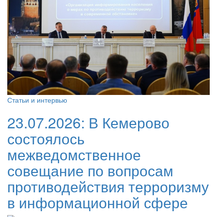
Статьи и интервью
23.07.2026:
В Кемерово
состоялось
межведомственное
совещание по вопросам
противодействия терроризму
в информационной сфере