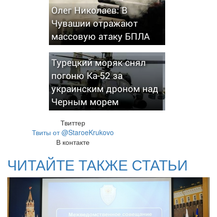
Олег Николаев: В
Чувашии отражают
массовую атаку БПЛА
Турецкий моряк снял
погоню Ка-52 за
украинским дроном над
Черным морем
Твиттер
Твиты от @StaroeKrukovo
В контакте
ЧИТАЙТЕ ТАКЖЕ СТАТЬИ