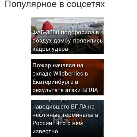
Популярное в соцсетях
ФАБ-3000 подбросила в
воздух дамбу, появились
кадры удара
Пожар начался на
складе Wildberries в
Екатеринбурге в
результате атаки БПЛА
Названо имя
иностранца,
наводившего БПЛА на
нефтяные терминалы в
России. Что о нем
известно