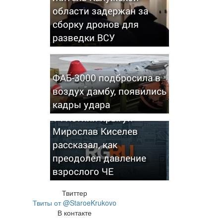
области задержан за
сборку дронов для
разведки ВСУ
ФАБ-3000 подбросила в
воздух дамбу, появились
кадры удара
14-летний прыгун
Мирослав Киселев
рассказал, как
преодолел давление
взрослого ЧЕ
Твиттер
Твиты от @StaroeKrukovo
В контакте