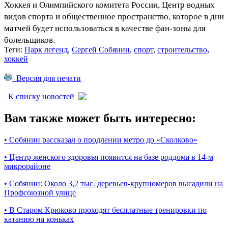
Хоккея и Олимпийского комитета России, Центр водных
видов спорта и общественное пространство, которое в дни
матчей будет использоваться в качестве фан-зоны для
болельщиков.
Теги:
Парк легенд
,
Сергей Собянин
,
спорт
,
строительство
,
хоккей
Версия для печати
К списку новостей
Вам также может быть интересно:
•
Собянин рассказал о продлении метро до «Сколково»
•
Центр женского здоровья появится на базе роддома в 14-м
микрорайоне
•
Собянин: Около 3,2 тыс. деревьев-крупномеров высадили на
Профсоюзной улице
•
В Старом Крюково проходят бесплатные тренировки по
катанию на коньках