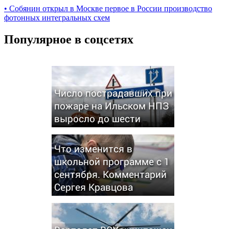
•
Собянин открыл в Москве первое в России производство
фотонных интегральных схем
Популярное в соцсетях
Число пострадавших при
пожаре на Ильском НПЗ
выросло до шести
Что изменится в
школьной программе с 1
сентября. Комментарий
Сергея Кравцова