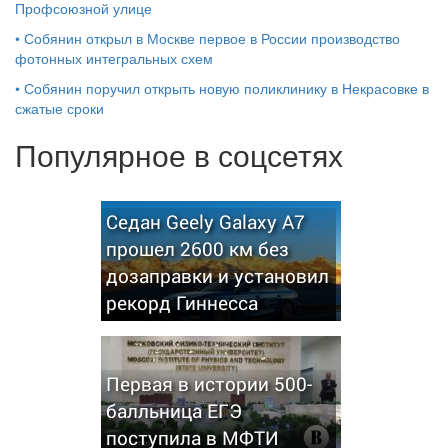
Профсоюзной улице
•
Собянин открыл в Москве первое в России производство
фотонных интегральных схем
•
Собянин поручил открыть новую поликлинику в Некрасовке в
сжатые сроки
Популярное в соцсетях
Седан Geely Galaxy A7
прошел 2600 км без
дозаправки и установил
рекорд Гиннесса
Первая в истории 500-
балльница ЕГЭ
поступила в МФТИ