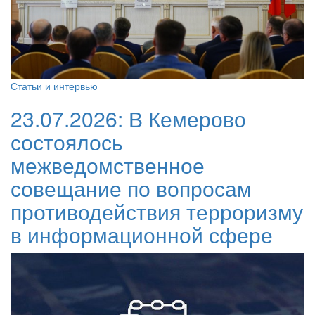
Статьи и интервью
23.07.2026:
В Кемерово
состоялось
межведомственное
совещание по вопросам
противодействия терроризму
в информационной сфере