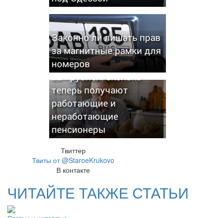
Законно ли лишать прав
за магнитные рамки для
номеров
Пенсии выросли до 27
224 рублей: сколько
теперь получают
работающие и
неработающие
пенсионеры
Твиттер
Твиты от @StaroeKrukovo
В контакте
ЧИТАЙТЕ ТАКЖЕ СТАТЬИ
Статьи и интервью