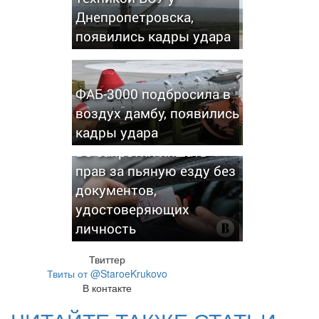
Днепропетровска,
появились кадры удара
ФАБ-3000 подбросила в
воздух дамбу, появились
кадры удара
ВС запретил лишать
прав за пьяную езду без
документов,
удостоверяющих
личность
Твиттер
Твиты от @StaroeKrukovo
В контакте