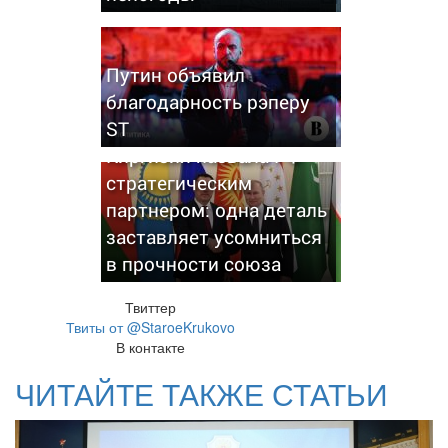
Путин объявил
благодарность рэперу
ST
Киргизия назвала РФ
стратегическим
партнером: одна деталь
заставляет усомниться
в прочности союза
Твиттер
Твиты от @StaroeKrukovo
В контакте
ЧИТАЙТЕ ТАКЖЕ СТАТЬИ