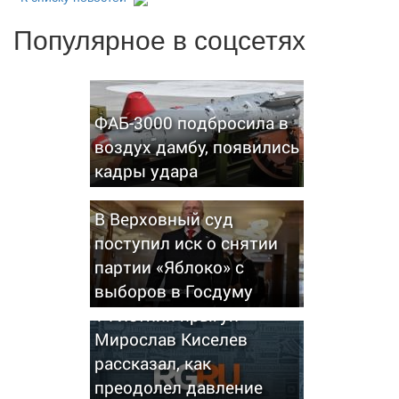
Популярное в соцсетях
ФАБ-3000 подбросила в
воздух дамбу, появились
кадры удара
В Верховный суд
поступил иск о снятии
партии «Яблоко» с
выборов в Госдуму
14-летний прыгун
Мирослав Киселев
рассказал, как
преодолел давление