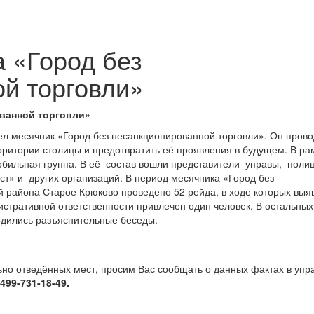
а «Город без
й торговли»
ованной торговли»
шел месячник «Город без несанкционированной торговли». Он пров
ерритории столицы и предотвратить её проявления в будущем. В ра
ильная группа. В её состав вошли представители управы, полиц
ст» и других организаций. В период месячника «Город без
 района Старое Крюково проведено 52 рейда, в ходе которых выя
истративной ответственности привлечен один человек. В остальных
дились разъяснительные беседы.
ьно отведённых мест, просим Вас сообщать о данных фактах в упр
-499-731-18-49.