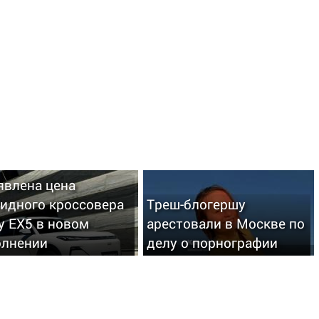
явлена цена
ридного кроссовера
Треш-блогершу
y EX5 в новом
арестовали в Москве по
олнении
делу о порнографии