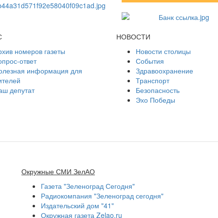
С
НОВОСТИ
рхив номеров газеты
Новости столицы
опрос-ответ
События
олезная информация для
Здравоохранение
ителей
Транспорт
аш депутат
Безопасность
Эхо Победы
Окружные СМИ ЗелАО
Газета "Зеленоград Сегодня"
Радиокомпания "Зеленоград сегодня"
Издательский дом "41"
Окружная газета Zelao.ru