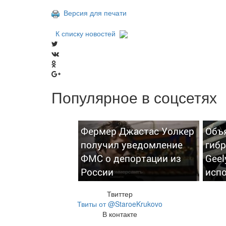
Версия для печати
К списку новостей
Популярное в соцсетях
Фермер Джастас Уолкер
Объ
получил уведомление
гиб
ФМС о депортации из
Geel
России
исп
Твиттер
Твиты от @StaroeKrukovo
В контакте