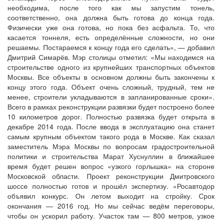
необходима, после того как мы запустим тонель,
соответственно, она должна быть готова до конца года.
Физически уже она готова, но пока без асфальта. То, что
касается тоннеля, есть определённые сложности, но они
решаемы. Постараемся к концу года его сделать», — добавил
Дмитрий Симарёв. Мэр столицы отметил: «Мы находимся на
строительстве одного из крупнейших транспортных объектов
Москвы. Все объекты в основном должны быть закончены к
концу этого года. Объект очень сложный, трудный, тем не
менее, строители укладываются в запланированные сроки».
Всего в рамках реконструкции развязки будет построено более
10 километров дорог. Полностью развязка будет открыта в
декабре 2014 года. После ввода в эксплуатацию она станет
самым крупным объектом такого рода в Москве. Как сказал
заместитель Мэра Москвы по вопросам градостроительной
политики и строительства Марат Хуснуллин в ближайшее
время будет решен вопрос «узкого горлышка» на стороне
Московской области. Проект реконструкции Дмитровского
шоссе полностью готов и прошёл экспертизу. «Росавтодор
объявил конкурс. Он летом выходит на стройку. Срок
окончания — 2016 год. Но мы сейчас ведём переговоры,
чтобы он ускорил работу. Участок там — 800 метров, узкое