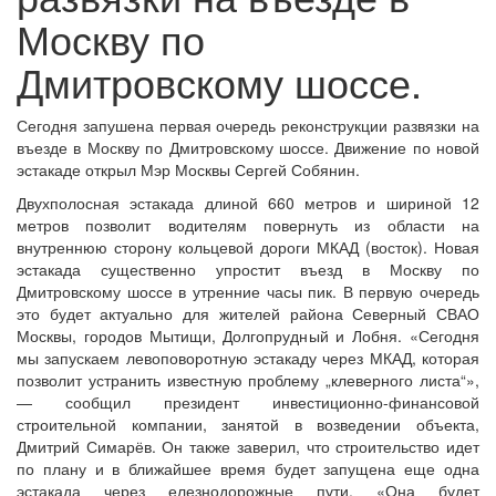
Москву по
Дмитровскому шоссе.
Сегодня запушена первая очередь реконструкции развязки на
въезде в Москву по Дмитровскому шоссе. Движение по новой
эстакаде открыл Мэр Москвы Сергей Собянин.
Двухполосная эстакада длиной 660 метров и шириной 12
метров позволит водителям повернуть из области на
внутреннюю сторону кольцевой дороги МКАД (восток). Новая
эстакада существенно упростит въезд в Москву по
Дмитровскому шоссе в утренние часы пик. В первую очередь
это будет актуально для жителей района Северный СВАО
Москвы, городов Мытищи, Долгопрудный и Лобня. «Сегодня
мы запускаем левоповоротную эстакаду через МКАД, которая
позволит устранить известную проблему „клеверного листа“»,
— сообщил президент инвестиционно-финансовой
строительной компании, занятой в возведении объекта,
Дмитрий Симарёв. Он также заверил, что строительство идет
по плану и в ближайшее время будет запущена еще одна
эстакада через елезнодорожные пути. «Она будет