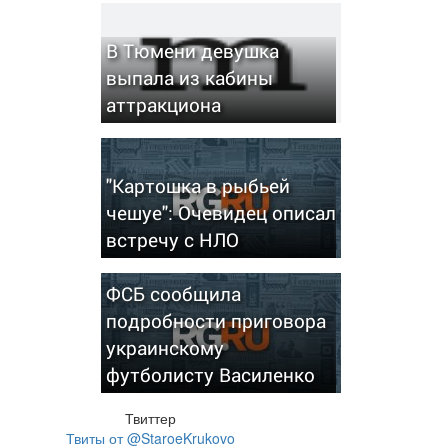
В Тюмени девушка
выпала из кабины
аттракциона
"Картошка в рыбьей
чешуе": Очевидец описал
встречу с НЛО
ФСБ сообщила
подробности приговора
украинскому
футболисту Василенко
Твиттер
Твиты от @StaroeKrukovo