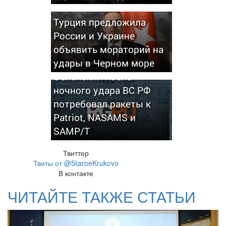
Турция предложила
России и Украине
объявить мораторий на
удары в Черном море
Зеленский после
ночного удара ВС РФ
потребовал ракеты к
Patriot, NASAMS и
SAMP/T
Твиттер
Твиты от @StaroeKrukovo
В контакте
ЧИТАЙТЕ ТАКЖЕ СТАТЬИ