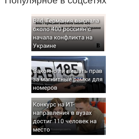
Bild: Германия выслала
около 400 россиян с
начала конфликта на
Украине
Законно ли лишать прав
за магнитные рамки для
номеров
Конкурс на ИТ-
направления в вузах
достиг 110 человек на
место