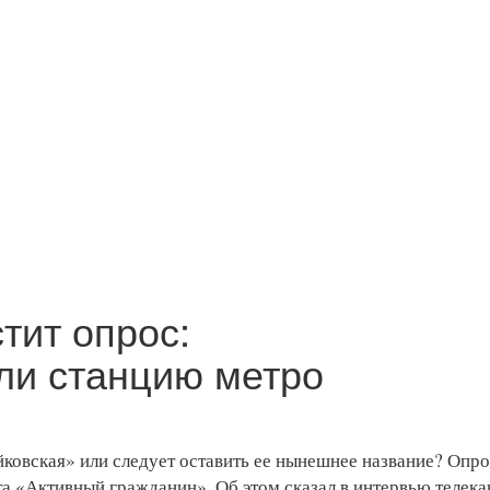
тит опрос:
ли станцию метро
ковская» или следует оставить ее нынешнее название? Опро
та «Активный гражданин». Об этом сказал в интервью телека