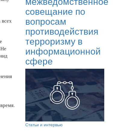
межведомственное
совещание по
вопросам
 всех
противодействия
терроризму в
е
информационной
 Не
онид
сфере
нения
 время.
Статьи и интервью