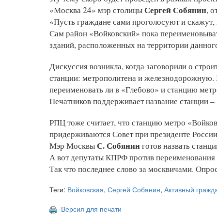
Сергей Собянин
«Москва 24» мэр столицы
, 
«Пусть граждане сами проголосуют и скажут, к
Сам район «Войковский» пока переименовывать
зданий, расположенных на территории данног
Дискуссия возникла, когда заговорили о стро
станции: метрополитена и железнодорожную. Е
переименовать ли в «Глебово» и станцию метр
Печатников поддерживает название станции –
РПЦ тоже считает, что станцию метро «Войко
придерживаются Совет при президенте России
С. Собянин
Мэр Москвы
готов назвать станци
А вот депутаты КПРФ против переименования
Так что последнее слово за москвичами. Опро
Теги:
Войковская
,
Сергей Собянин
,
Активный гражд
Версия для печати