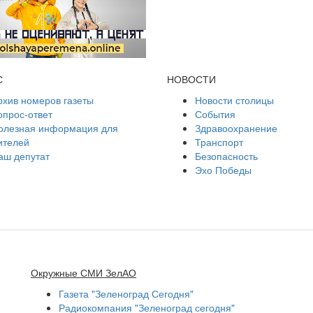
С
НОВОСТИ
рхив номеров газеты
Новости столицы
опрос-ответ
События
олезная информация для
Здравоохранение
ителей
Транспорт
аш депутат
Безопасность
Эхо Победы
Окружные СМИ ЗелАО
Газета "Зеленоград Сегодня"
Радиокомпания "Зеленоград сегодня"