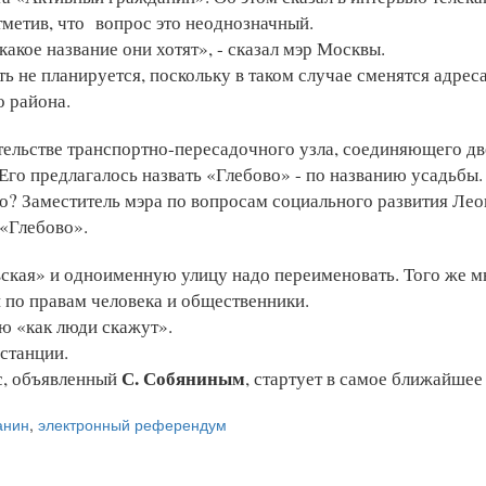
отметив, что вопрос это неоднозначный.
акое название они хотят», - сказал мэр Москвы.
 не планируется, поскольку в таком случае сменятся адреса
о района.
ительстве транспортно-пересадочного узла, соединяющего дв
го предлагалось назвать «Глебово» - по названию усадьбы.
о? Заместитель мэра по вопросам социального развития Ле
 «Глебово».
вская» и одноименную улицу надо переименовать. Того же м
 по правам человека и общественники.
ю «как люди скажут».
 станции.
С. Собяниным
с, объявленный
, стартует в самое ближайшее
анин
,
электронный референдум