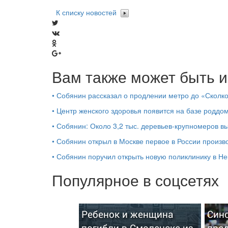
К списку новостей
Вам также может быть и
•
Собянин рассказал о продлении метро до «Сколк
•
Центр женского здоровья появится на базе роддо
•
Собянин: Около 3,2 тыс. деревьев-крупномеров 
•
Собянин открыл в Москве первое в России произв
•
Собянин поручил открыть новую поликлинику в Не
Популярное в соцсетях
Ребенок и женщина
Син
погибли в Смоленске из-
пре