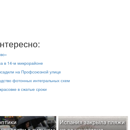
нтересно:
ово»
ма в 14-м микрорайоне
высадили на Профсоюзной улице
одство фотонных интегральных схем
красовке в сжатые сроки
оптики
Испания закрыла пляжи
дупредили о сильном
из-за нашествия