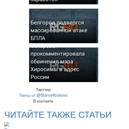
Белгород подвергся
массированной атаке
БПЛА
Захарова
прокомментировала
обвинения мэра
Хиросимы в адрес
России
Твиттер
Твиты от @StaroeKrukovo
В контакте
ЧИТАЙТЕ ТАКЖЕ СТАТЬИ