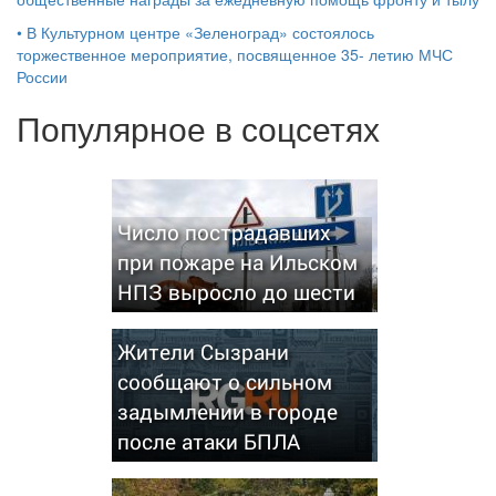
•
В Культурном центре «Зеленоград» состоялось
торжественное мероприятие, посвященное 35- летию МЧС
России
Популярное в соцсетях
Число пострадавших
при пожаре на Ильском
НПЗ выросло до шести
Жители Сызрани
сообщают о сильном
задымлении в городе
после атаки БПЛА