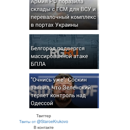
Армия РФ поразила
склады с ГСМ для ВСУ и
перевалочный комплекс
в портах Украины
Белгород подвергся
массированной атаке
БПЛА
"Очнись уже": Соскин
заявил, что Зеленский
теряет контроль над
Одессой
Твиттер
Твиты от @StaroeKrukovo
В контакте