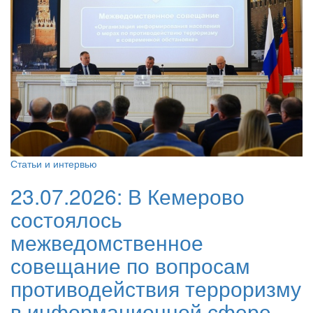
Статьи и интервью
23.07.2026:
В Кемерово
состоялось
межведомственное
совещание по вопросам
противодействия терроризму
в информационной сфере