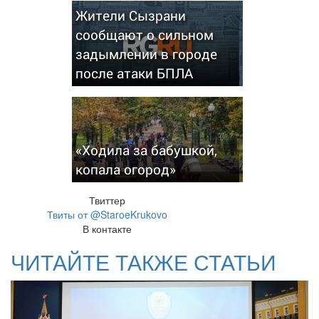
Жители Сызрани
сообщают о сильном
задымлении в городе
после атаки БПЛА
«Ходила за бабушкой,
копала огород»
Твиттер
Твиты от @StaroeKrukovo
В контакте
ЧИТАЙТЕ ТАКЖЕ СТАТЬИ