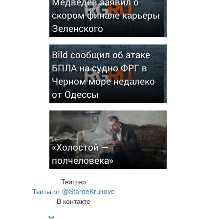
Медведев заявил о
скором финале карьеры
Зеленского
Bild сообщил об атаке
БПЛА на судно ФРГ в
Черном море недалеко
от Одессы
«Холостой —
полчеловека»
Твиттер
Твиты от @StaroeKrukovo
В контакте