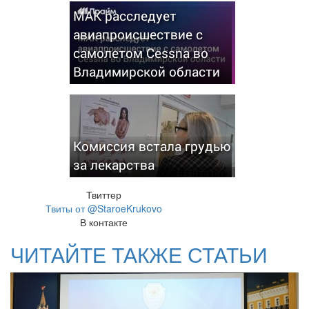
МАК расследует
авиапроисшествие с
самолетом Cessna во
Владимирской области
Комиссия встала грудью
за лекарства
Твиттер
Твиты от @StaroeKrukovo
В контакте
ЧИТАЙТЕ ТАКЖЕ СТАТЬИ