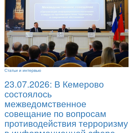
Статьи и интервью
23.07.2026:
В Кемерово
состоялось
межведомственное
совещание по вопросам
противодействия терроризму
в информационной сфере