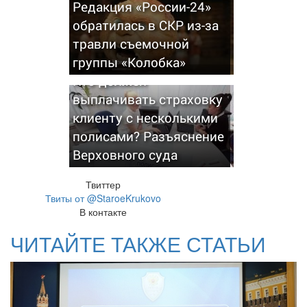
Редакция «России-24»
обратилась в СКР из-за
травли съемочной
группы «Колобка»
Кто должен
выплачивать страховку
клиенту с несколькими
полисами? Разъяснение
Верховного суда
Твиттер
Твиты от @StaroeKrukovo
В контакте
ЧИТАЙТЕ ТАКЖЕ СТАТЬИ