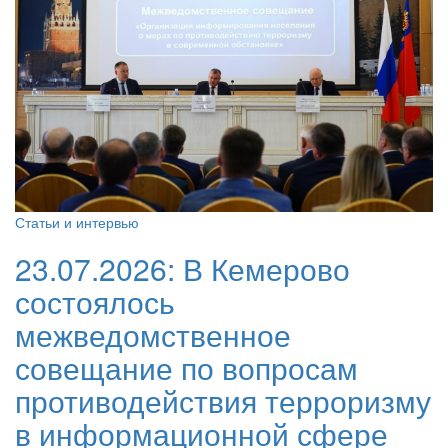
Статьи и интервью
23.07.2026:
В Кемерово
состоялось
межведомственное
совещание по вопросам
противодействия терроризму
в информационной сфере