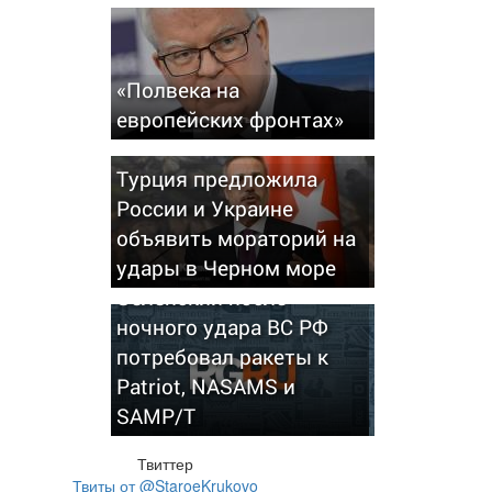
«Полвека на
европейских фронтах»
Турция предложила
России и Украине
объявить мораторий на
удары в Черном море
Зеленский после
ночного удара ВС РФ
потребовал ракеты к
Patriot, NASAMS и
SAMP/T
Твиттер
Твиты от @StaroeKrukovo