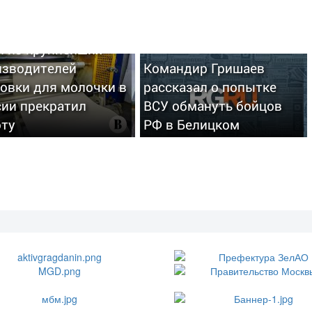
н из крупнейших
изводителей
Командир Гришаев
овки для молочки в
рассказал о попытке
сии прекратил
ВСУ обмануть бойцов
оту
РФ в Белицком