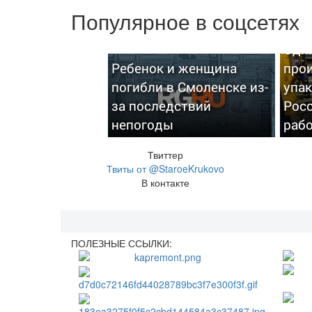
Популярное в соцсетях
Оди
Ребенок и женщина
про
погибли в Смоленске из-
упак
за последствий
Рос
непогоды
раб
Твиттер
Твиты от @StaroeKrukovo
В контакте
ПОЛЕЗНЫЕ ССЫЛКИ: