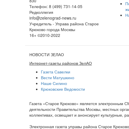
830
П
Телефон: 8 (499) 731-14-05
ж
Редколлегия
Н
info@zelenograd-news.ru
Учредитель - Управа района Старое
Крюково города Москвы
16+ ©2010-2022
НОВОСТИ ЗЕЛАО
Интернет-газеты районов ЗелАО
Газета Савелки
Вести Матушкино
Наше Силино
Крюковские Ведомости
Газета «Старое Крюково» является электронным С
деятельности Правительства Москвы, местных орган
коллективах, освещает и анонсирует культурные, 
Электронная газета управы района Старое Крюково