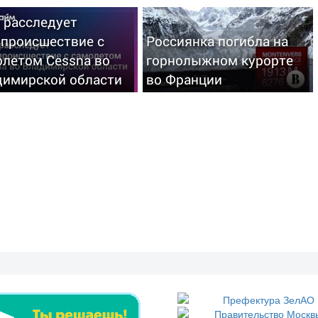
 расследует
апроисшествие с
Россиянка погибла на
олетом Cessna во
горнолыжном курорте
димирской области
во Франции