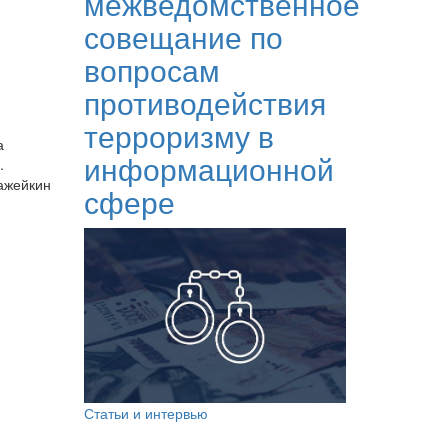
межведомственное
совещание по
вопросам
противодействия
терроризму в
а
информационной
.
ажейкин
сфере
Статьи и интервью