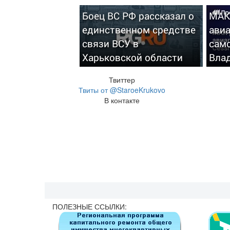
Боец ВС РФ рассказал о
МАК
единственном средстве
ави
связи ВСУ в
сам
Харьковской области
Вла
Твиттер
Твиты от @StaroeKrukovo
В контакте
ПОЛЕЗНЫЕ ССЫЛКИ: