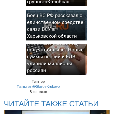
группы «Колобка»
Боец ВС РФ рассказал о
единственном средстве
связи ВСУ в
Харьковской области
Инвалиды в 2026 году
получат больше? Новые
суммы пенсий и ЕДВ
удивили миллионы
россиян
Твиттер
Твиты от @StaroeKrukovo
В контакте
ЧИТАЙТЕ ТАКЖЕ СТАТЬИ