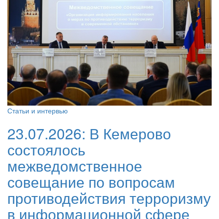
Статьи и интервью
23.07.2026:
В Кемерово
состоялось
межведомственное
совещание по вопросам
противодействия терроризму
в информационной сфере