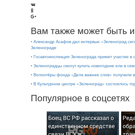
Вам также может быть и
•
Александр Асафов дал интервью «Зеленоград сего
Зеленограде
•
Госавтоинспекция Зеленограда примет участие в
•
Зеленоградцы смогут купить новогодние ели в сем
•
Волонтёры фонда «Дела важнее слов» получили 
•
В Культурном центре «Зеленоград» состоялось т
Популярное в соцсетях
Боец ВС РФ рассказал о
Реда
единственном средстве
обра
связи ВСУ в
тра