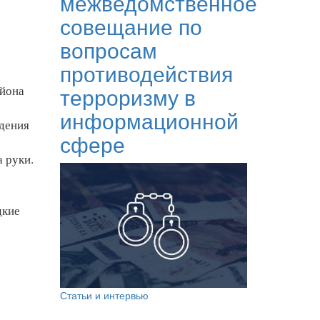
межведомственное
совещание по
вопросам
противодействия
терроризму в
айона
информационной
дения
сфере
 руки.
дкие
Статьи и интервью