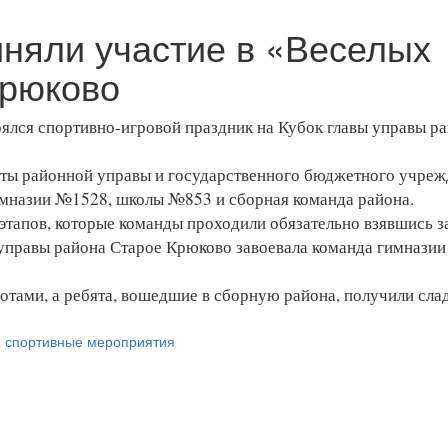
иняли участие в «Веселых
Крюково
ялся спортивно-игровой праздник на Кубок главы управы р
сты районной управы и государственного бюджетного учреж
имназии №1528, школы №853 и сборная команда района.
тапов, которые команды проходили обязательно взявшись за
 управы района Старое Крюково завоевала команда гимназии
тами, а ребята, вошедшие в сборную района, получили сла
,
спортивные мероприятия