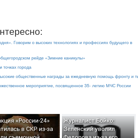
нтересно:
дня». Говорим о высоких технологиях и профессиях будущего в
 общегородском рейде «Зимние каникулы»
и точках города
высокие общественные награды за ежедневную помощь фронту и т
оржественное мероприятие, посвященное 35- летию МЧС России
кция «России-24»
Журналист Бойко:
тилась в СКР из-за
Зеленский уволил
вли съемочной
Федорова из-за его