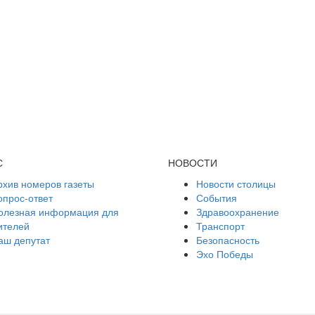
С
НОВОСТИ
рхив номеров газеты
Новости столицы
опрос-ответ
События
олезная информация для
Здравоохранение
ителей
Транспорт
аш депутат
Безопасность
Эхо Победы