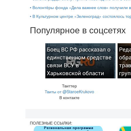
•
Волонтёры фонда «Дела важнее слов» получили 
•
В Культурном центре «Зеленоград» состоялось т
Популярное в соцсетях
Боец ВС РФ рассказал о
Реда
единственном средстве
обра
связи ВСУ в
тра
Харьковской области
гру
Твиттер
Твиты от @StaroeKrukovo
В контакте
ПОЛЕЗНЫЕ ССЫЛКИ: