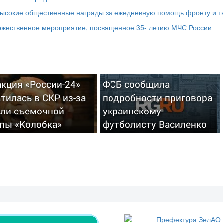
высокие общественные награды за ежедневную помощь фронту и т
оржественное мероприятие, посвященное 35- летию МЧС России
кция «России-24»
ФСБ сообщила
тилась в СКР из-за
подробности приговора
вли съемочной
украинскому
ппы «Колобка»
футболисту Василенко