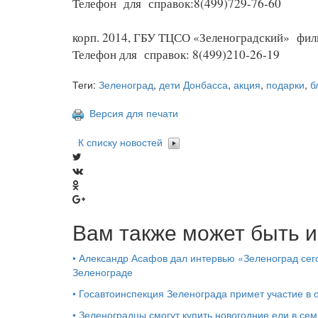
Телефон для справок:8(499)729-76-60
корп. 2014, ГБУ ТЦСО «Зеленоградский» фи
Телефон для справок: 8(499)210-26-19
Теги:
Зеленоград
,
дети Донбасса
,
акция
,
подарки
,
б
Версия для печати
К списку новостей
Вам также может быть и
•
Александр Асафов дал интервью «Зеленоград сего
Зеленограде
•
Госавтоинспекция Зеленограда примет участие в
•
Зеленоградцы смогут купить новогодние ели в сем