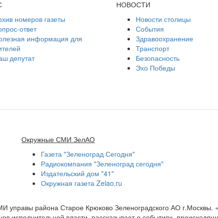
С
НОВОСТИ
рхив номеров газеты
Новости столицы
опрос-ответ
События
олезная информация для
Здравоохранение
ителей
Транспорт
аш депутат
Безопасность
Эхо Победы
Окружные СМИ ЗелАО
Газета "Зеленоград Сегодня"
Радиокомпания "Зеленоград сегодня"
Издательский дом "41"
Окружная газета Zelao.ru
МИ управы района Старое Крюково Зеленоградского АО г.Москвы.
ов исполнительной власти, рассказывает о событиях, происходящих