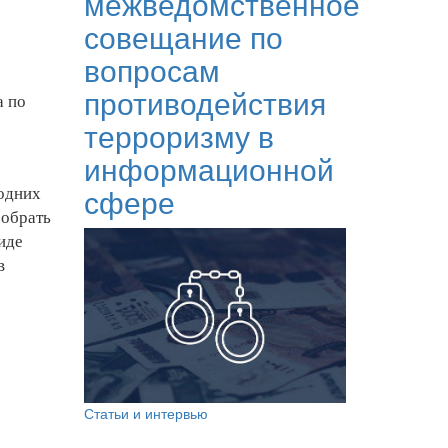
межведомственное
совещание по
вопросам
противодействия
а по
терроризму в
информационной
сфере
годних
собрать
иде
в
Статьи и интервью