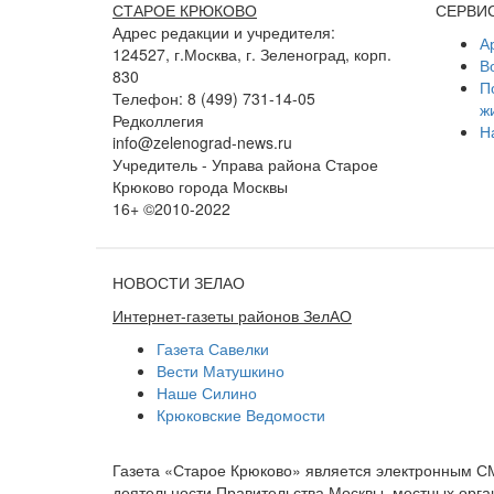
СТАРОЕ КРЮКОВО
СЕРВИ
Адрес редакции и учредителя:
А
124527, г.Москва, г. Зеленоград, корп.
В
830
П
Телефон: 8 (499) 731-14-05
ж
Редколлегия
Н
info@zelenograd-news.ru
Учредитель - Управа района Старое
Крюково города Москвы
16+ ©2010-2022
НОВОСТИ ЗЕЛАО
Интернет-газеты районов ЗелАО
Газета Савелки
Вести Матушкино
Наше Силино
Крюковские Ведомости
Газета «Старое Крюково» является электронным С
деятельности Правительства Москвы, местных орган