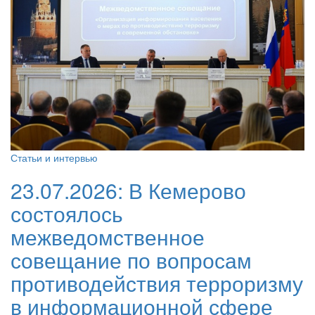
Статьи и интервью
23.07.2026:
В Кемерово
состоялось
межведомственное
совещание по вопросам
противодействия терроризму
в информационной сфере