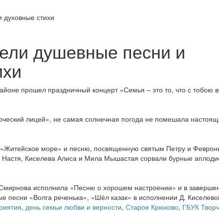
ели душевные песни и
ихи
айоне прошел праздничный концерт «Семья – это то, что с тобою в
орческий лицей», не самая солнечная погода не помешала настоя
 «Житейское море» и песню, посвященную святым Петру и Феврон
а Настя, Киселева Алиса и Мила Мышастая сорвали бурные аплод
 Смирнова исполнила «Песню о хорошем настроении» и в заверше
е песни «Волга реченька», «Шёл казак» в исполнении Д. Киселево
риятия
,
день семьи любви и верности
,
Старое Крюково
,
ГБУК Твор