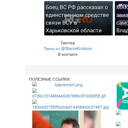
Боец ВС РФ рассказал о
МАК
единственном средстве
ави
связи ВСУ в
сам
Харьковской области
Вла
Твиттер
Твиты от @StaroeKrukovo
В контакте
ПОЛЕЗНЫЕ ССЫЛКИ: