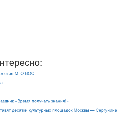
нтересно:
столетия МГО ВОС
ца
раздник «Время получать знания!»
ставят десятки культурных площадок Москвы — Сергунина