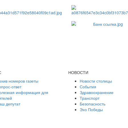
С
НОВОСТИ
рхив номеров газеты
Новости столицы
опрос-ответ
События
олезная информация для
Здравоохранение
ителей
Транспорт
аш депутат
Безопасность
Эхо Победы