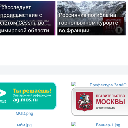
 расследует
апроисшествие с
Россиянка погибла на
олетом Cessna во
горнолыжном курорте
димирской области
во Франции