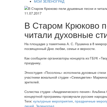
МОЙ ЗЕЛЕНОГРАД
11.07.2017
В Старом Крюково п
читали духовные ст
На площадке у памятника А. С. Пушкина в 8 микрор
посвященный Дню любви, семьи и верности.
Как сообщили организаторы концерта из ГБУК «Тв
празднику.
Этностудия «Посолонь» исполнила духовные стихи
участники вокальной студии «Семицветик» Маркин
зрителей.
Солистка студии «Академического пения» Альбина
концертной программы прозвучали русские народны
Теги:
культурные мероприятия
,
праздничные мероп
лицей
,
Зеленоград