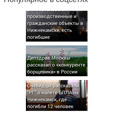
БПЛА атаковали
производственные и
гражданские объекты в
Нижнекамске, есть
погибшие
Депздрав Москвы
рассказал о «конкуренте
борщевика» в России
Очевидцы рассказали
"РГ" о налете БПЛА на
Нижнекамск, где
погибли 12 человек