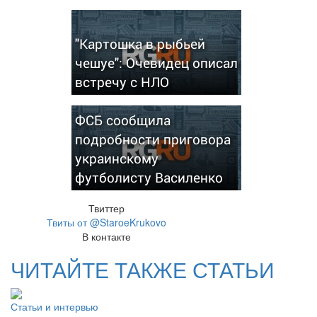
"Картошка в рыбьей
чешуе": Очевидец описал
встречу с НЛО
ФСБ сообщила
подробности приговора
украинскому
футболисту Василенко
Твиттер
Твиты от @StaroeKrukovo
В контакте
ЧИТАЙТЕ ТАКЖЕ СТАТЬИ
Статьи и интервью