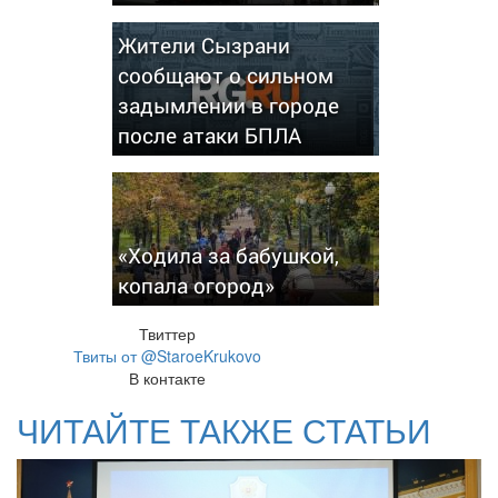
Жители Сызрани
сообщают о сильном
задымлении в городе
после атаки БПЛА
«Ходила за бабушкой,
копала огород»
Твиттер
Твиты от @StaroeKrukovo
В контакте
ЧИТАЙТЕ ТАКЖЕ СТАТЬИ