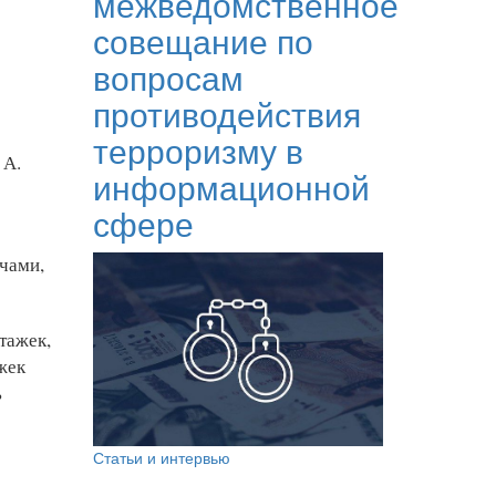
межведомственное
совещание по
вопросам
противодействия
терроризму в
 А.
информационной
сфере
чами,
тажек,
жек
ь
Статьи и интервью