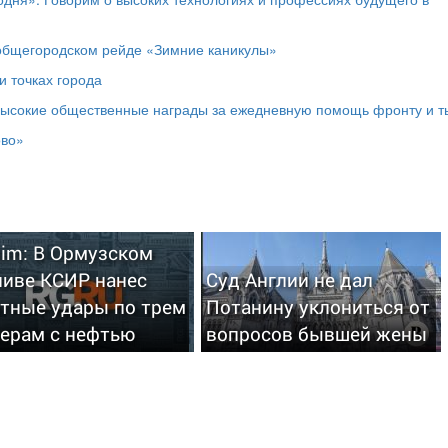
 общегородском рейде «Зимние каникулы»
и точках города
высокие общественные награды за ежедневную помощь фронту и т
ово»
nim: В Ормузском
ливе КСИР нанес
Суд Англии не дал
етные удары по трем
Потанину уклониться от
керам с нефтью
вопросов бывшей жены