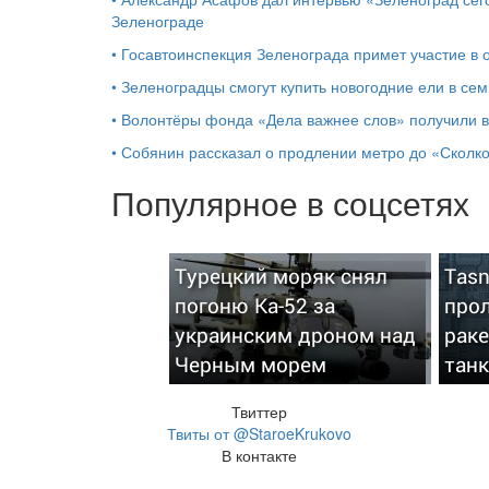
Зеленограде
•
Госавтоинспекция Зеленограда примет участие в
•
Зеленоградцы смогут купить новогодние ели в сем
•
Волонтёры фонда «Дела важнее слов» получили 
•
Собянин рассказал о продлении метро до «Сколк
Популярное в соцсетях
Турецкий моряк снял
Tas
погоню Ка-52 за
про
украинским дроном над
рак
Черным морем
тан
Твиттер
Твиты от @StaroeKrukovo
В контакте