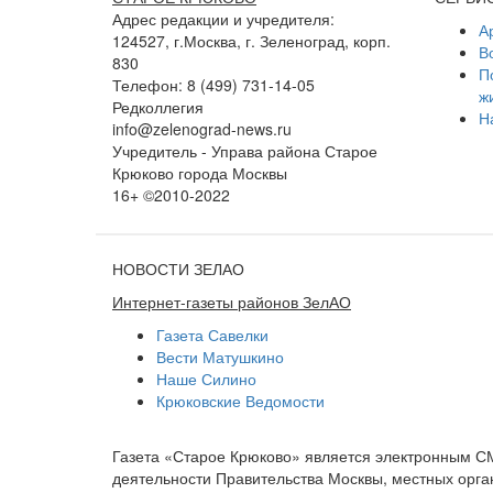
Адрес редакции и учредителя:
А
124527, г.Москва, г. Зеленоград, корп.
В
830
П
Телефон: 8 (499) 731-14-05
ж
Редколлегия
Н
info@zelenograd-news.ru
Учредитель - Управа района Старое
Крюково города Москвы
16+ ©2010-2022
НОВОСТИ ЗЕЛАО
Интернет-газеты районов ЗелАО
Газета Савелки
Вести Матушкино
Наше Силино
Крюковские Ведомости
Газета «Старое Крюково» является электронным С
деятельности Правительства Москвы, местных орган