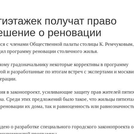
тиэтажек получат право
решение о реновации
ся с членами Общественной палаты столицы К. Ремчуковым,
дил программу реновации столичного жилья.
ному градоначальнику некоторые коррективы в программу
й и разработанные по итогам встреч с экспертами и москви
ерации.
я в законопроект, усиливающие защиту прав жителей пятиэ
. Среди этих предложений было такое, что жильцы пятиэта
 реновации их дома, так и равноценность или равнозначност
дею о разработке специального городского законопроекта о
ышеупомянутой программы.