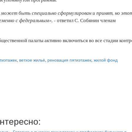
я может быть специально сформулирован и принят, но этот
ременно с федеральным»,
- ответил С. Собянин членам
ественной палаты активно включиться во все стадии контр
тиэтажек
,
ветхое жильё
,
реновация пятиэтажек
,
жилой фонд
нтересно:
дня». Говорим о высоких технологиях и профессиях будущего в