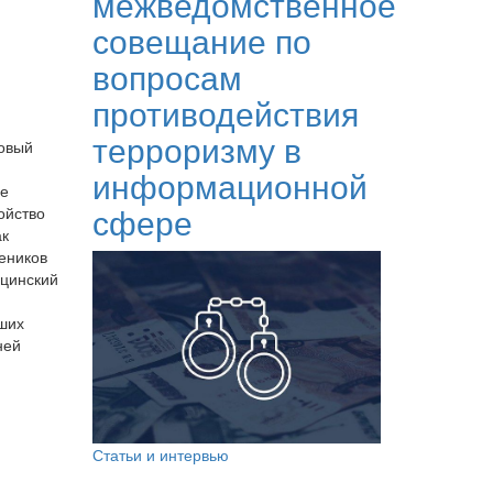
межведомственное
совещание по
вопросам
противодействия
терроризму в
новый
информационной
ые
сфере
ойство
ак
чеников
ицинский
чших
ней
Статьи и интервью