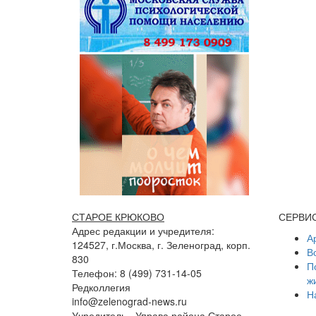
СТАРОЕ КРЮКОВО
СЕРВИ
Адрес редакции и учредителя:
А
124527, г.Москва, г. Зеленоград, корп.
В
830
П
Телефон: 8 (499) 731-14-05
ж
Редколлегия
Н
info@zelenograd-news.ru
Учредитель - Управа района Старое