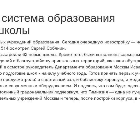
я система образования
школы
вых учреждений образования. Сегодня очередную новостройку — 
1514 осмотрел Сергей Собянин.
 выстроили 63 новые школы. Кроме того, были выполнены серьезн
ений и благоустройству пришкольных территорий, включая обустр
й в осмотре руководитель Департамента образования Москвы Иса
 подготовке школ к началу учебного года. Готов принять первых у
е предусмотрели: и спортивный зал, и библиотеку хорошую, и мед
мым современным оборудованием. Я надеюсь, что вам будет здесь
толичный градоначальник подчеркнул, что Гимназия — одна из лу
тельных учреждений Москвы и теперь, после постройки корпуса, в 