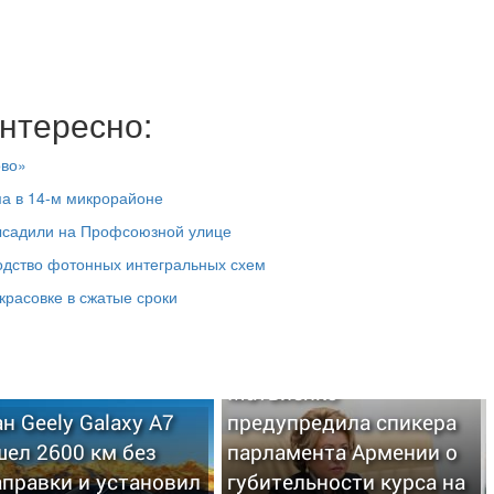
нтересно:
ово»
ма в 14-м микрорайоне
высадили на Профсоюзной улице
одство фотонных интегральных схем
красовке в сжатые сроки
Матвиенко
н Geely Galaxy A7
предупредила спикера
ел 2600 км без
парламента Армении о
правки и установил
губительности курса на