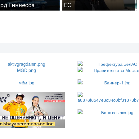
рд Гиннесса
ЕС