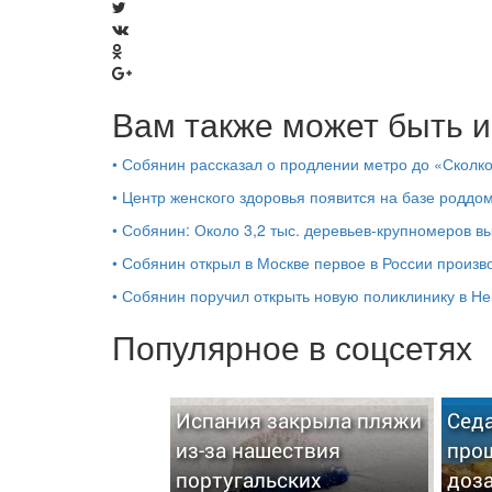
Вам также может быть и
•
Собянин рассказал о продлении метро до «Сколк
•
Центр женского здоровья появится на базе роддо
•
Собянин: Около 3,2 тыс. деревьев-крупномеров 
•
Собянин открыл в Москве первое в России произв
•
Собянин поручил открыть новую поликлинику в Не
Популярное в соцсетях
Испания закрыла пляжи
Седа
из-за нашествия
прош
португальских
доза