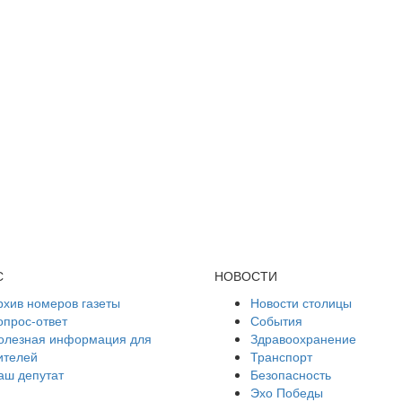
С
НОВОСТИ
рхив номеров газеты
Новости столицы
опрос-ответ
События
олезная информация для
Здравоохранение
ителей
Транспорт
аш депутат
Безопасность
Эхо Победы