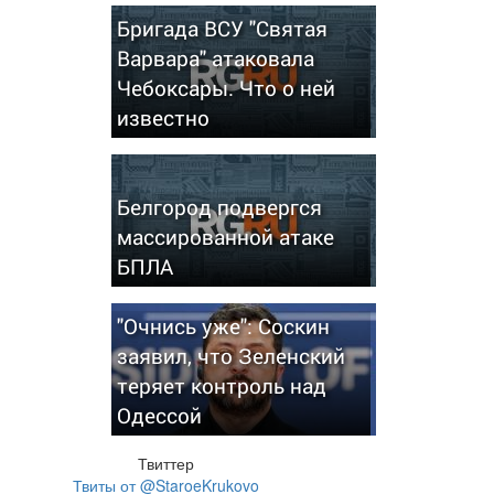
Бригада ВСУ "Святая
Варвара" атаковала
Чебоксары. Что о ней
известно
Белгород подвергся
массированной атаке
БПЛА
"Очнись уже": Соскин
заявил, что Зеленский
теряет контроль над
Одессой
Твиттер
Твиты от @StaroeKrukovo