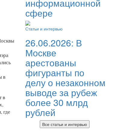
информационной
сфере
Статьи и интервью
26.06.2026:
В
Москвы
Москве
мэра
арестованы
ались
фигуранты по
ы в
делу о незаконном
выводе за рубеж
т в
более 30 млрд
х,
рублей
, где
Все статьи и интервью