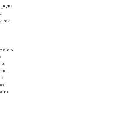
среды.
ы,
е все
жета в
я
 и
кон-
но
иги
нт и