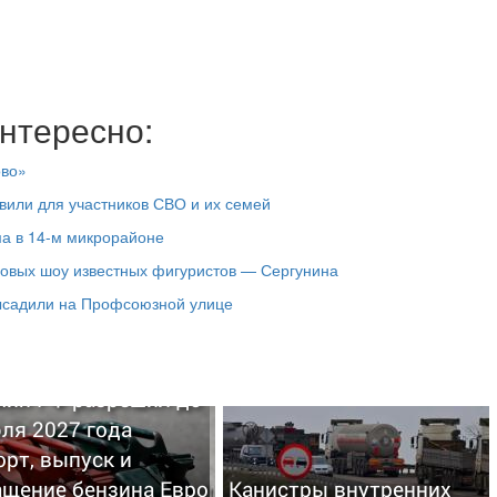
нтересно:
ово»
вили для участников СВО и их семей
ма в 14-м микрорайоне
довых шоу известных фигуристов — Сергунина
высадили на Профсоюзной улице
мин РФ разрешил до
ля 2027 года
рт, выпуск и
ащение бензина Евро
Канистры внутренних