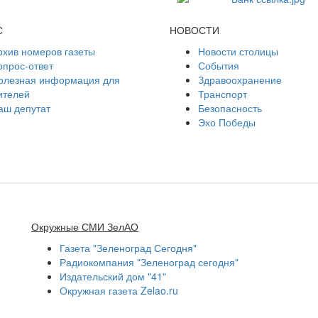
С
НОВОСТИ
рхив номеров газеты
Новости столицы
опрос-ответ
События
олезная информация для
Здравоохранение
ителей
Транспорт
аш депутат
Безопасность
Эхо Победы
Окружные СМИ ЗелАО
Газета "Зеленоград Сегодня"
Радиокомпания "Зеленоград сегодня"
Издательский дом "41"
Окружная газета Zelao.ru