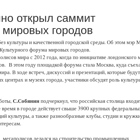
но открыл саммит
 мировых городов
ез культуры и качественной городской среды. Об этом мэр 
 Культурного форума мировых городов.
лисов мира с 2012 года, когда по инициативе лондонского 
в. В этом году площадкой форума стала Москва, куда съех
мира. В ходе встреч, дискуссий и презентаций, которые будут
х центрах и музеях города, участники обсудят роль культур
С.Собянин
боты,
подчеркнул, что российская столица входи
е время в городе действует свыше 3900 крупных федеральны
ий культуры, а также разнообразные клубы, студии и кружки
интересам.
ии мегаполисов делался на строительство промышленных