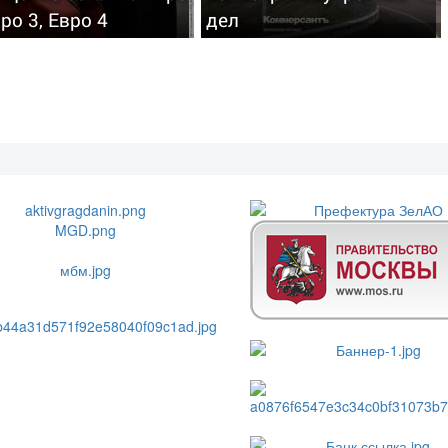
вро 3, Евро 4
дел