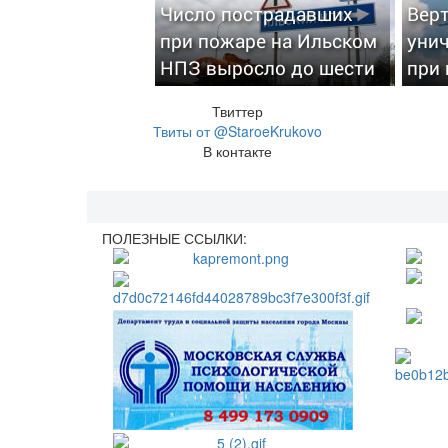
Число пострадавших
Вер
при пожаре на Ильском
уни
НПЗ выросло до шести
при
Твиттер
Твиты от @StaroeKrukovo
В контакте
ПОЛЕЗНЫЕ ССЫЛКИ: