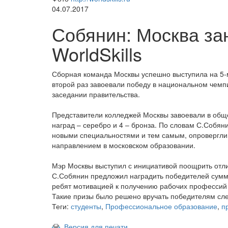
04.07.2017
Собянин: Москва за
WorldSkills
Сборная команда Москвы успешно выступила на 5-м
второй раз завоевали победу в национальном чемп
заседании правительства.
Представители колледжей Москвы завоевали в обще
наград – серебро и 4 – бронза. По словам С.Собян
новыми специальностями и тем самым, опровергли
направлением в московском образовании.
Мэр Москвы выступил с инициативой поощрить отли
С.Собянин предложил наградить победителей суммой 
ребят мотивацией к получению рабочих профессий 
Такие призы было решено вручать победителям сл
Теги:
студенты
,
Профессиональное образование
,
п
Версия для печати