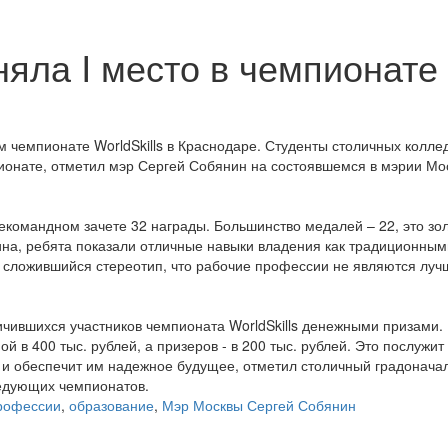
няла I место в чемпионате
 чемпионате WorldSkills в Краснодаре. Студенты столичных колле
ионате, отметил мэр Сергей Собянин на состоявшемся в мэрии Мо
командном зачете 32 награды. Большинство медалей – 22, это зол
ина, ребята показали отличные навыки владения как традиционными
 сложившийся стереотип, что рабочие профессии не являются лу
чившихся участников чемпионата WorldSkills денежными призами.
в 400 тыс. рублей, а призеров - в 200 тыс. рублей. Это послужит
и обеспечит им надежное будущее, отметил столичный градоначал
едующих чемпионатов.
рофессии
,
образование
,
Мэр Москвы Сергей Собянин