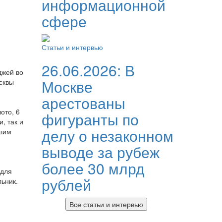
информационной
сфере
Статьи и интервью
26.06.2026:
В
джей во
Москве
сквы
арестованы
ото, 6
фигуранты по
, так и
делу о незаконном
чшим
выводе за рубеж
более 30 млрд
 для
рублей
ьник.
Все статьи и интервью