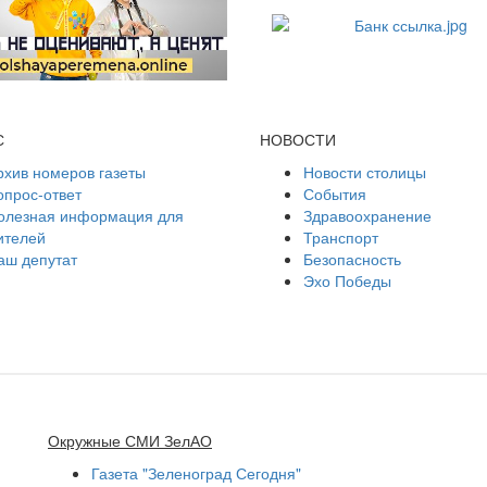
С
НОВОСТИ
рхив номеров газеты
Новости столицы
опрос-ответ
События
олезная информация для
Здравоохранение
ителей
Транспорт
аш депутат
Безопасность
Эхо Победы
Окружные СМИ ЗелАО
Газета "Зеленоград Сегодня"