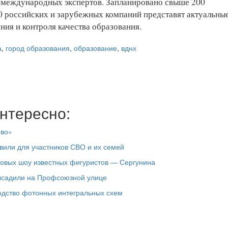
и международных экспертов. Запланировано свыше 200
 российских и зарубежных компаний представят актуальны
ния и контроля качества образования.
а
,
город образования
,
образование
,
вднх
нтересно:
ово»
вили для участников СВО и их семей
довых шоу известных фигуристов — Сергунина
высадили на Профсоюзной улице
одство фотонных интегральных схем