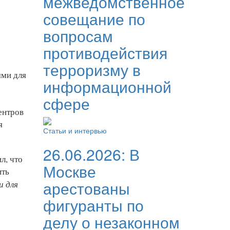
межведомственное
совещание по
вопросам
противодействия
терроризму в
ями для
информационной
сфере
ентров
я
Статьи и интервью
26.06.2026:
В
л, что
Москве
ить
арестованы
и для
фигуранты по
делу о незаконном