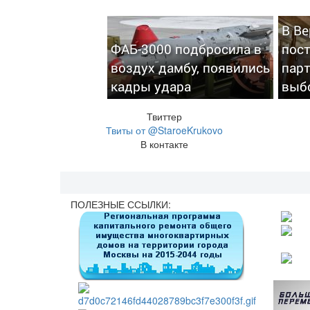
В В
ФАБ-3000 подбросила в
пост
воздух дамбу, появились
парт
кадры удара
выб
Твиттер
Твиты от @StaroeKrukovo
В контакте
ПОЛЕЗНЫЕ ССЫЛКИ: