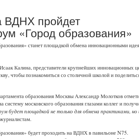
на ВДНХ пройдет
ум «Город образования»
разования» станет площадкой обмена инновационными иде
 Исаак Калина, представители крупнейших инновационных ц
скву, чтобы познакомиться со столичной школой и поделитьс
епартамента образования Москвы Александр Молотков отмети
а систему московского образования глазами коллег и получ
ум будет площадкой не только для обмена практиками, но 
 журналистам.
азования» будет проходить на ВДНХ в павильоне N75.