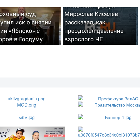
14-летний прыгун
ерховный суд
Мирослав Киселев
упил иск о снятии
рассказал, как
ии «Яблоко» с
преодолел давление
оров в Госдуму
взрослого ЧЕ