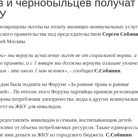
 и чернобыльцев получат
КУ
возвращены льготы на оплату жилищно-коммунальных услуг
Сергея Собян
дского правительства под председательством
елей Москвы.
и» мы вернули исчисление льгот не от социальной нормы, а
о принято, и с 1 января мы должны вернуть излишне уплач
м - это около 1 млн человек
С.Собянин
», - сообщил
.
идам была поднята на Форуме «За равные права и равные
ей».. По итогам этого Форума партийцы приняли резолюци
ормы потребления электричества, воды и других коммуналь
ьгот на ЖКУ для инвалидов.
редоставлять инвалидам и семьям, воспитывающим детей-
висимо от объема потребляемых ресурсов. Также единоросс
С.Собянин
е ими деньги за ЖКУ из городского бюджета.