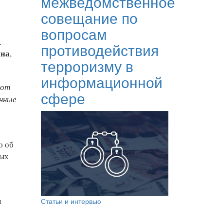
межведомственное
совещание по
вопросам
.
противодействия
ина
,
терроризму в
информационной
 от
сфере
енные
ю об
ных
ы
Статьи и интервью