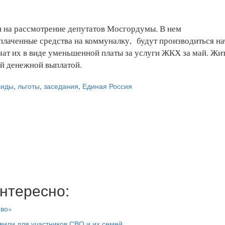
 на рассмотрение депутатов Мосгордумы. В нем
плаченные средства на коммуналку, будут производиться на
чат их в виде уменьшенной платы за услуги ЖКХ за май. Жи
й денежной выплатой.
лиды
,
льготы
,
заседания
,
Единая Россия
нтересно:
ово»
вили для участников СВО и их семей