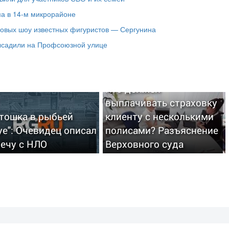
ма в 14-м микрорайоне
довых шоу известных фигуристов — Сергунина
высадили на Профсоюзной улице
Кто должен
выплачивать страховку
ртошка в рыбьей
клиенту с несколькими
е": Очевидец описал
полисами? Разъяснение
речу с НЛО
Верховного суда