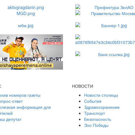
С
НОВОСТИ
рхив номеров газеты
Новости столицы
опрос-ответ
События
олезная информация для
Здравоохранение
ителей
Транспорт
аш депутат
Безопасность
Эхо Победы