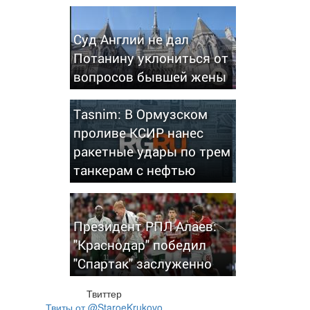
Суд Англии не дал
Потанину уклониться от
вопросов бывшей жены
Tasnim: В Ормузском
проливе КСИР нанес
ракетные удары по трем
танкерам с нефтью
Президент РПЛ Алаев:
"Краснодар" победил
"Спартак" заслуженно
Твиттер
Твиты от @StaroeKrukovo