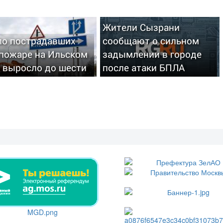
Жители Сызрани
ло пострадавших
сообщают о сильном
 пожаре на Ильском
задымлении в городе
 выросло до шести
после атаки БПЛА