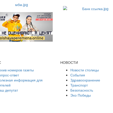
С
НОВОСТИ
рхив номеров газеты
Новости столицы
опрос-ответ
События
олезная информация для
Здравоохранение
ителей
Транспорт
аш депутат
Безопасность
Эхо Победы