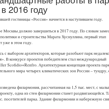
в 2016 году
ывшей гостиницы «Россия» начнется в наступившем году.
тре Москвы должно завершиться в 2017 году. По словам заме
политики и строительства Марата Хуснуллина, первый этап
 уже в этом году.
ь с выбором архитекторов, которые разобьют парк недалеко
ия». В конкурсе проектов победителем стал международный
ller Scofidio+Renfro. Архитектурная концепция проекта пар
тельного мира четырех климатических зон России – тундру, 
озведена филармония, рассчитанная на 1,5 тыс. мест, с мал
проекту, одна из стен филармонии станет раздвигающейся. 
ыс. посетителей парка. Здание филармонии и набережную св