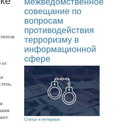
межведомственное
совещание по
вопросам
противодействия
терроризму в
стителя
информационной
сфере
 от
ка
степь,
ым
Таким
яжет
Статьи и интервью