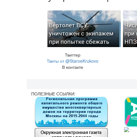
Вертолет ВСУ
Чис
уничтожен с экипажем
при
при попытке сбежать
НПЗ
Твиттер
Твиты от @StaroeKrukovo
В контакте
ПОЛЕЗНЫЕ ССЫЛКИ: