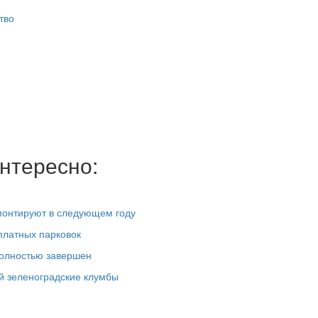
тво
нтересно:
монтируют в следующем году
платных парковок
полностью завершен
ой зеленоградские клумбы