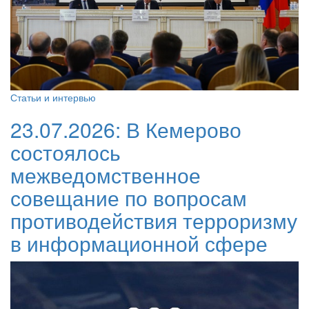
Статьи и интервью
23.07.2026:
В Кемерово
состоялось
межведомственное
совещание по вопросам
противодействия терроризму
в информационной сфере