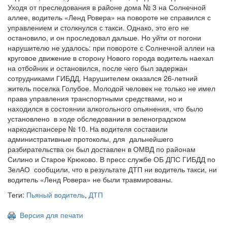
Уходя от преследования в районе дома № 3 на Солнечной
аллее, водитель «Ленд Ровера» на повороте не справился с
управлением и столкнулся с такси. Однако, это его не
остановило, и он проследовал дальше. Но уйти от погони
нарушителю не удалось: при повороте с Солнечной аллеи на
круговое движение в сторону Нового города водитель наехал
на отбойник и остановился, после чего был задержан
сотрудниками ГИБДД. Нарушителем оказался 26-летний
житель поселка Голубое. Молодой человек не только не имел
права управления транспортными средствами, но и
находился в состоянии алкогольного опьянения, что было
установлено в ходе обследовании в зеленоградском
наркодиспансере № 10. На водителя составили
административные протоколы, для дальнейшего
разбирательства он был доставлен в ОМВД по районам
Силино и Старое Крюково. В пресс службе ОБ ДПС ГИБДД по
ЗелАО сообщили, что в результате ДТП ни водитель такси, ни
водитель «Ленд Ровера» не были травмированы.
Теги:
Пьяный водитель
,
ДТП
Версия для печати