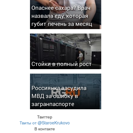
Опаснее сахара? Врач
назвала еду, которая
губит печень за месяц
Стойки в полный рост
Россиянка засудила
МВД за ошибку в
загранпаспорте
Твиттер
Твиты от @StaroeKrukovo
В контакте