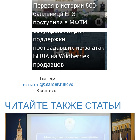
Первая в истории 500-
балльница ЕГЭ
В Минфине рассказали,
поступила в МФТИ
какие меры
обсуждаются для
поддержки
пострадавших из-за атак
БПЛА на Wildberries
продавцов
Твиттер
Твиты от @StaroeKrukovo
В контакте
ЧИТАЙТЕ ТАКЖЕ СТАТЬИ