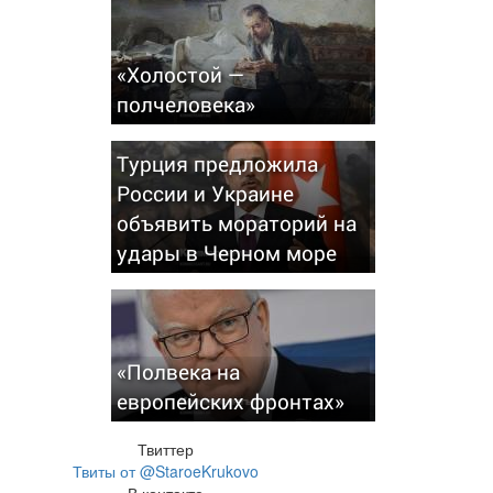
«Холостой —
полчеловека»
Турция предложила
России и Украине
объявить мораторий на
удары в Черном море
«Полвека на
европейских фронтах»
Твиттер
Твиты от @StaroeKrukovo
В контакте