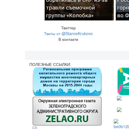
травли съемочной
гор
группы «Колобка»
во 
Твиттер
Твиты от @StaroeKrukovo
В контакте
ПОЛЕЗНЫЕ ССЫЛКИ: