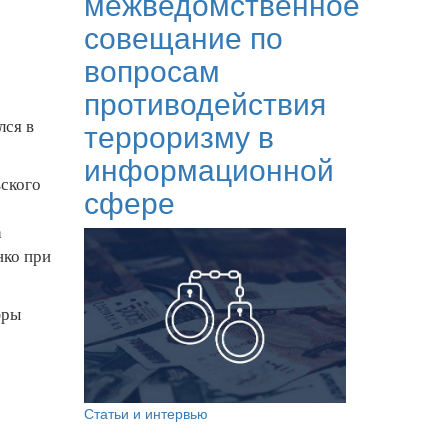
межведомственное
совещание по
вопросам
противодействия
лся в
терроризму в
информационной
вского
сфере
а
нко при
фры
Статьи и интервью