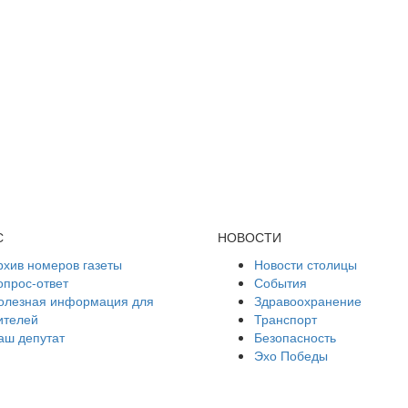
С
НОВОСТИ
рхив номеров газеты
Новости столицы
опрос-ответ
События
олезная информация для
Здравоохранение
ителей
Транспорт
аш депутат
Безопасность
Эхо Победы