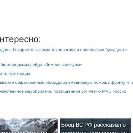
нтересно:
дня». Говорим о высоких технологиях и профессиях будущего в
 общегородском рейде «Зимние каникулы»
и точках города
высокие общественные награды за ежедневную помощь фронту и т
оржественное мероприятие, посвященное 35- летию МЧС России
Боец ВС РФ рассказал о
иянка погибла на
единственном средстве