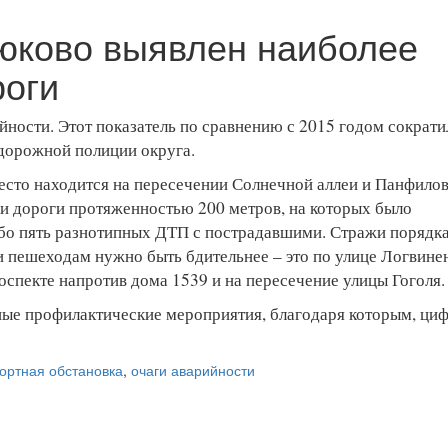
юково выявлен наиболее
роги
йности. Этот показатель по сравнению с 2015 годом сократи
 дорожной полиции округа.
есто находится на пересечении Солнечной аллеи и Панфило
тки дороги протяженностью 200 метров, на которых было
ибо пять разнотипных ДТП с пострадавшими. Стражи порядк
 и пешеходам нужно быть бдительнее – это по улице Логвине
оспекте напротив дома 1539 и на пересечение улицы Гоголя.
ые профилактические мероприятия, благодаря которым, ци
ортная обстановка
,
очаги аварийности