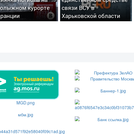
нолыжном курорте
связи ВСУ в
Франции
Харьковской области