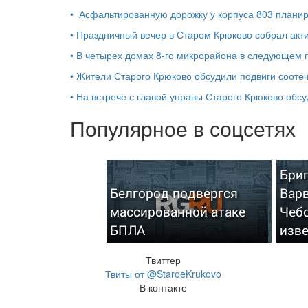
•
Асфальтированную дорожку у корпуса 803 планиру
•
Праздничный вечер в Старом Крюково собрал акт
•
В четырех домах 8-го микрорайона в следующем 
•
Жители Старого Крюково обсудили подвиги соотеч
•
На встрече с главой управы Старого Крюково обс
Популярное в соцсетях
Бриг
Белгород подвергся
Варв
массированной атаке
Чебо
БПЛА
изв
Твиттер
Твиты от @StaroeKrukovo
В контакте