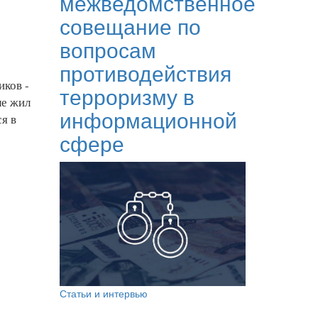
межведомственное
совещание по
вопросам
противодействия
иков -
терроризму в
ле жил
информационной
ся в
сфере
Статьи и интервью