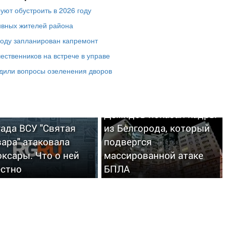
ют обустроить в 2026 году
ивных жителей района
году запланирован капремонт
ественников на встрече в управе
удили вопросы озеленения дворов
Демидов показал кадры
ада ВСУ "Святая
из Белгорода, который
ара" атаковала
подвергся
ксары. Что о ней
массированной атаке
естно
БПЛА